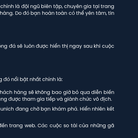
hính là đội ngũ biên tập, chuyên gia tại trang
 hàng. Do đó bạn hoàn toàn có thể yên tâm, tin
óng đá sẽ luôn được hiển thị ngay sau khi cuộc
 đó nổi bật nhất chính là:
khách hàng sẽ không bao giờ bỏ qua diễn biến
ng được tham gia tiếp và giành chức vô địch.
Munich đang chờ bạn khám phá. Hiển nhiên kết
i đến trang web. Các cuộc so tài của những gã