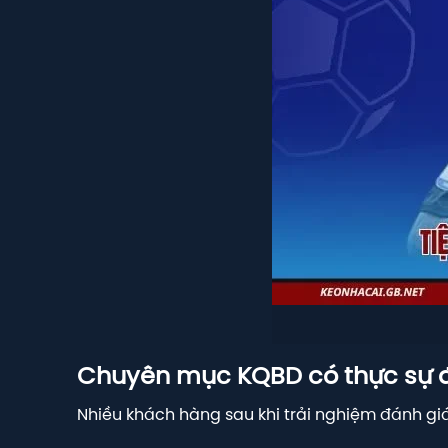
06/08
Hibernian F.C.
19:00
Shkendija Tetovo
FT
06/08
Partizan Belgrade
19:00
Tobol Kostanai
FT
06/08
Tre Fiori
19:00
FC Drita
FT
Europa League
06/08
FC Hradec Králové
17:00
Besiktas JK
FT
06/08
Lech Poznan
17:00
KI Klaksvik
FT
06/08
Lincoln Red Imps FC
17:00
Omonia Nicosia FC
Chuyên mục KQBD có thực sự đ
FT
06/08
Red Bull Salzburg
Nhiều khách hàng sau khi trải nghiệm đánh gi
17:00
Pafos FC
FT