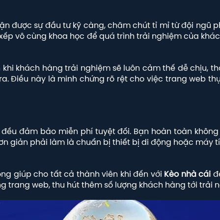
ận được sự đầu tư kỹ càng, chăm chút tỉ mỉ từ đội ngũ ph
 xếp vô cùng khoa học để quá trình trải nghiệm của khá
i khách hàng trải nghiệm sẽ luôn cảm thế dễ chịu, thoải
a. Điều này là minh chứng rõ rệt cho việc trang web th
ều đảm bảo miễn phí tuyệt đối. Bạn hoàn toàn không 
ơn giản phải làm là chuẩn bị thiết bị di động hoặc máy t
ộng giúp cho tất cả thành viên khi đến với
Kèo nhà cái
đề
FT[2-2],ET[3-2],Breidablik Women win
g trang web, thu hút thêm số lượng khách hàng tới trải 