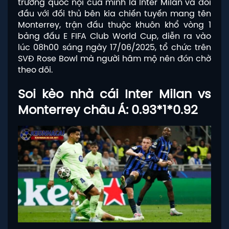
trường quốc nội của mình là Inter Milan và đối
đầu với đối thủ bên kia chiến tuyến mang tên
Monterrey, trận đấu thuộc khuôn khổ vòng 1
bảng đấu E FIFA Club World Cup, diễn ra vào
lúc 08h00 sáng ngày 17/06/2025, tổ chức trên
SVĐ Rose Bowl mà người hâm mộ nên đón chờ
theo dõi.
Soi kèo nhà cái Inter Milan vs
Monterrey châu Á: 0.93*1*0.92